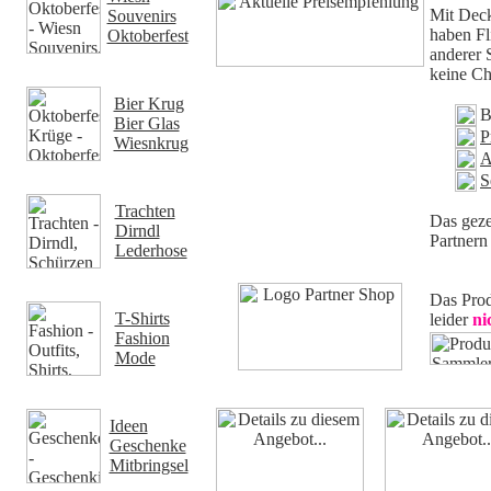
Mit Deck
Souvenirs
haben Fl
Oktoberfest
anderer 
keine Ch
Bier Krug
B
Bier Glas
P
Wiesnkrug
A
S
Trachten
Das geze
Dirndl
Partnern 
Lederhose
Das Prod
T-Shirts
leider
ni
Fashion
Mode
Ideen
Geschenke
Mitbringsel