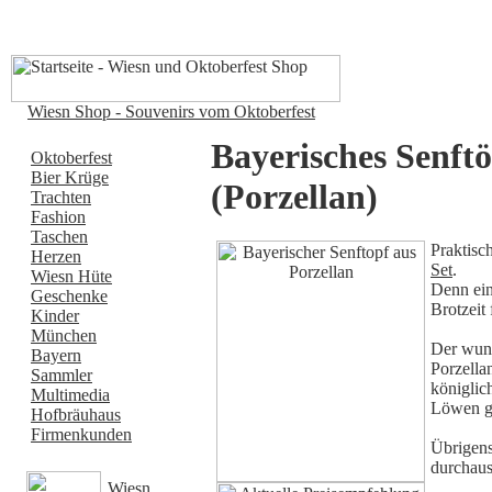
Wiesn Shop - Souvenirs vom Oktoberfest
Bayerisches Senft
Oktoberfest
Bier Krüge
(Porzellan)
Trachten
Fashion
Taschen
Praktis
Herzen
Set
.
Wiesn Hüte
Denn ein
Geschenke
Brotzeit 
Kinder
München
Der wund
Bayern
Porzella
Sammler
königlic
Multimedia
Löwen ge
Hofbräuhaus
Firmenkunden
Übrigens
durchaus
Wiesn