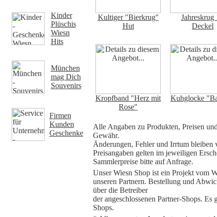
Kinder
Kultiger "Bierkrug"
Jahreskrug
Plüschis
Hut
Deckel
Wiesn
Hits
München
mag Dich
Souvenirs
Kropfband "Herz mit
Kuhglocke "B
Rose"
Firmen
Kunden
Alle Angaben zu Produkten, Preisen und
Geschenke
Gewähr.
Änderungen, Fehler und Irrtum bleiben v
Preisangaben gelten im jeweiligen Ersch
Sammlerpreise bitte auf Anfrage.
Unser Wiesn Shop ist ein Projekt vom W
unseren Partnern. Bestellung und Abwick
über die Betreiber
der angeschlossenen Partner-Shops. Es 
Shops.