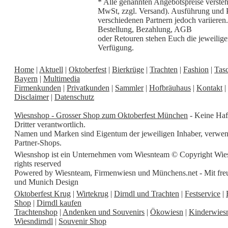
* Alle genannten Angebotspreise verstehe
MwSt, zzgl. Versand). Ausführung und 
verschiedenen Partnern jedoch variieren
Bestellung, Bezahlung, AGB
oder Retouren stehen Euch die jeweilige
Verfügung.
Home
|
Aktuell
|
Oktoberfest
|
Bierkrüge
|
Trachten
|
Fashion
|
Tas
Bayern
|
Multimedia
Firmenkunden
|
Privatkunden
|
Sammler
|
Hofbräuhaus
|
Kontakt
|
Disclaimer
|
Datenschutz
Wiesnshop - Grosser Shop zum Oktoberfest München
- Keine Haft
Dritter verantwortlich.
Namen und Marken sind Eigentum der jeweiligen Inhaber, verwende
Partner-Shops.
Wiesnshop ist ein Unternehmen vom Wiesnteam © Copyright Wiesns
rights reserved
Powered by Wiesnteam, Firmenwiesn und Münchens.net - Mit freu
und Munich Design
Oktoberfest Krug
|
Wirtekrug
|
Dirndl und Trachten
|
Festservice
|
Shop
|
Dirndl kaufen
Trachtenshop
|
Andenken und Souvenirs
|
Ökowiesn
|
Kinderwies
Wiesndirndl
|
Souvenir Shop