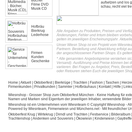
Bücher
aufsetzen und los g
Filme DVD
schau, recht viel tr
Musik CD
Hofbräu
Bierkrug
Alle Angaben zu Produkten, Preisen und Verfü
Lederhose
Änderungen, Fehler und Irrtum bleiben vorbeh
gelten im jeweiligen Erscheinungsjahr. Aktuell
Unser Wiesn Shop ist ein Projekt vom Wiesnte
Partnern. Bestellung und Abwicklung erfolgt au
Firmen
der angeschlossenen Partner-Shops. Es gelten
Kunden
* Alle genannten Angebotspreise verstehen sich
Geschenke
Versand). Ausführung und Preise können bei 
variieren. Bei Fragen zu Angebot, Preis, Best
oder Retouren stehen Euch die jeweiligen Shop
Home
|
Aktuell
|
Oktoberfest
|
Bierkrüge
|
Trachten
|
Fashion
|
Taschen
|
Herze
Firmenkunden
|
Privatkunden
|
Sammler
|
Hofbräuhaus
|
Kontakt
|
Hilfe
|
Links
Wiesnshop - Grosser Shop zum Oktoberfest München
- Keine Haftung für exte
Namen und Marken sind Eigentum der jeweiligen Inhaber, verwendete Bilder 
Wiesnshop ist ein Unternehmen vom Wiesnteam © Copyright Wiesnshop - Alle w
Powered by Wiesnteam, Firmenwiesn und Münchens.net - Mit freundlicher U
Oktoberfest Krug
|
Wirtekrug
|
Dirndl und Trachten
|
Festservice
|
Bilderalbum
Trachtenshop
|
Andenken und Souvenirs
|
Ökowiesn
|
Kinderwiesn
|
Gaytreff