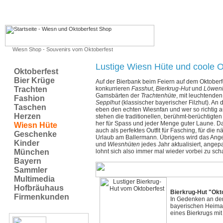
Wiesn Shop - Souvenirs vom Oktoberfest
Lustige Wiesn Hüte und coole O
Oktoberfest
Bier Krüge
Auf der Bierbank beim Feiern auf dem Oktoberfes
Trachten
konkurrieren
Fasshut
,
Bierkrug-Hut
und
Löwen
Gamsbärten der
Trachtenhüte
, mit leuchtende
Fashion
Sepplhut
(klassischer bayerischer Filzhut). A
Taschen
eben den echten Wiesnfan und wer so richtig 
Herzen
stehen die traditionellen, berühmt-berüchtigte
her für Spass und jeder Menge guter Laune. D
Wiesn Hüte
auch als perfektes Outfit für Fasching, für die 
Geschenke
Urlaub am Ballermann. Übrigens wird das Ang
Kinder
und
Wiesnhüten
jedes Jahr aktualisiert, angep
München
lohnt sich also immer mal wieder vorbei zu sch
Bayern
Sammler
Multimedia
Hofbräuhaus
Bierkrug-Hut "Okt
Firmenkunden
In Gedenken an den
bayerischen Heimat
eines Bierkrugs mit