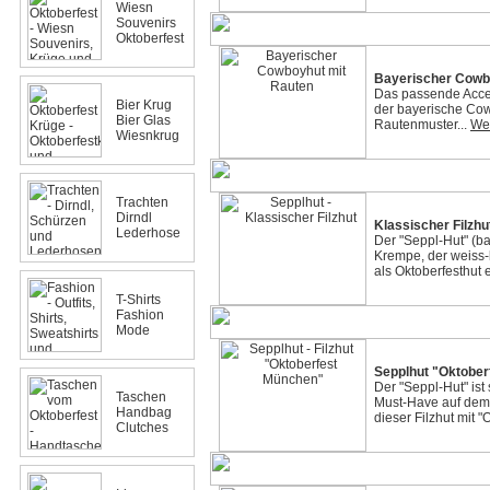
Wiesn
Souvenirs
Oktoberfest
Bayerischer Cowb
Das passende Acces
Bier Krug
der bayerische Co
Bier Glas
Rautenmuster...
Wei
Wiesnkrug
Trachten
Dirndl
Klassischer Filzhu
Lederhose
Der "Seppl-Hut" (ba
Krempe, der weiss-
als Oktoberfesthut e
T-Shirts
Fashion
Mode
Sepplhut "Oktobe
Der "Seppl-Hut" ist 
Taschen
Must-Have auf dem 
Handbag
dieser Filzhut mit 
Clutches