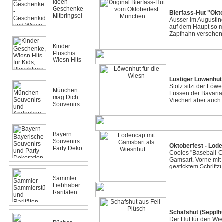
Ideen
Geschenke
Bierfass-Hut "Okt
Mitbringsel
Ausser im Augustine
auf dem Haupt so m
Zapfhahn versehen
Kinder
Plüschis
Wiesn Hits
Lustiger Löwenhut
Stolz sitzt der Löw
München
Füssen der Bavaria
mag Dich
Viecherl aber auch 
Souvenirs
Bayern
Souvenirs
Oktoberfest - Lod
Party Deko
Cooles "Baseball-C
Gamsart. Vorne mit
gesticktem Schriftz
Sammler
Liebhaber
Raritäten
Schafshut (Sepplh
Der Hut für den Wie