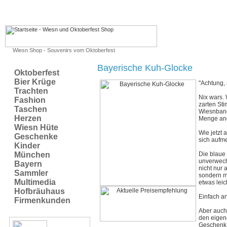
Wiesn Shop - Souvenirs vom Oktoberfest
Bayerische Kuh-Glocke
Oktoberfest
Bier Krüge
"Achtung,
Trachten
Nix wars.
Fashion
zarten St
Taschen
Wiesnban
Herzen
Menge an
Wiesn Hüte
Wie jetzt 
Geschenke
sich auf
Kinder
München
Die blaue
unverwechs
Bayern
nicht nur 
Sammler
sondern m
Multimedia
etwas leic
Hofbräuhaus
Einfach a
Firmenkunden
Aber auch
den eigen
Geschenk 