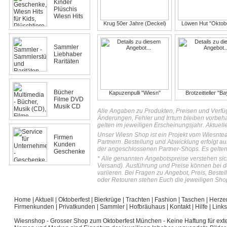
Kinder
Plüschis
Wiesn Hits
Krug 50er Jahre (Deckel)
Löwen Hut "Oktobe
Sammler
Liebhaber
Raritäten
Bücher
Kapuzenpulli "Wiesn"
Brotzeitteller "B
Filme DVD
Musik CD
Alle Angaben zu Produkten, Preisen und Verfü
Änderungen, Fehler und Irrtum bleiben vorbeh
gelten im jeweiligen Erscheinungsjahr. Aktuell
Unser Wiesn Shop ist ein Projekt vom Wiesnte
Firmen
Partnern. Bestellung und Abwicklung erfolgt au
Kunden
der angeschlossenen Partner-Shops. Es gelten
Geschenke
* Alle genannten Angebotspreise verstehen sich
Versand). Ausführung und Preise können bei 
variieren. Bei Fragen zu Angebot, Preis, Best
oder Retouren stehen Euch die jeweiligen Shop
Home
|
Aktuell
|
Oktoberfest
|
Bierkrüge
|
Trachten
|
Fashion
|
Taschen
|
Herze
Firmenkunden
|
Privatkunden
|
Sammler
|
Hofbräuhaus
|
Kontakt
|
Hilfe
|
Links
Wiesnshop - Grosser Shop zum Oktoberfest München
- Keine Haftung für exte