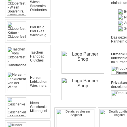
Wiesn
einfach u
Souvenirs
Oktoberfest
B
P
A
Bier Krug
S
Bier Glas
Wiesnkrug
Das gezei
Partnern o
Taschen
Firmenku
Handbag
unterschi
Clutches
im "Firmen
Herzen
Lebkuchen
Privatku
Wiesnherz
derzeit nu
Ideen
Geschenke
Mitbringsel