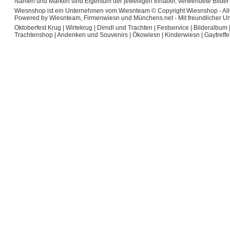
Namen und Marken sind Eigentum der jeweiligen Inhaber, verwendete Bilder 
Wiesnshop ist ein Unternehmen vom Wiesnteam © Copyright Wiesnshop - Alle w
Powered by Wiesnteam, Firmenwiesn und Münchens.net - Mit freundlicher U
Oktoberfest Krug
|
Wirtekrug
|
Dirndl und Trachten
|
Festservice
|
Bilderalbum
Trachtenshop
|
Andenken und Souvenirs
|
Ökowiesn
|
Kinderwiesn
|
Gaytreff