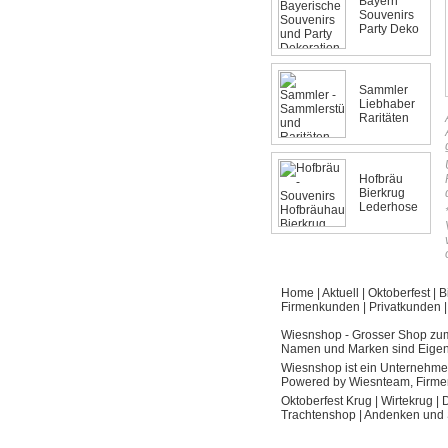
Bayern
Souvenirs
Party Deko
Sammler
Liebhaber
Raritäten
Hofbräu
Bierkrug
Lederhose
Home
|
Aktuell
|
Oktoberfest
|
B
Firmenkunden
|
Privatkunden
Wiesnshop - Grosser Shop zu
Namen und Marken sind Eigentu
Wiesnshop ist ein Unternehmen
Powered by Wiesnteam, Firmen
Oktoberfest Krug
|
Wirtekrug
|
D
Trachtenshop
|
Andenken und 