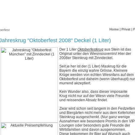
Home
|
Privat
|
berfest
Jahreskrug "Oktoberfest 2008" Deckel (1 Liter)
Der 1 Liter
Oktoberfestkrug
aus Stein ist das
Original unter den Wiesnsouvenirs! Hier der
2008er Steinkrug mit Zinndeckel.
Seit je her ist der (1 Liter) Maskrug für die
Bayern die einzig wahre Grösse. Kleinere
Krüge werden von echten Wiesnfans auf dem
Oktoberfest und daheim (wenn überhaupt) nur
murrend akzeptiert.
Kein Wunder also, dass dieser imposante
Krug nicht nur auf der Wiesn viele Freunde
und reissenden Absatz findet.
Zwar wird schon seit langem in den Festzelten
und Biergärten nicht mehr aus dem Keferloher
Steinkrug ausgeschenkt. (Nur ganz wenige
Ausnahmen wie besondere Promis in den VIP
Loungen oder besonders gute Freunde der
Wirtsfamilien sind davon ausgenommen.
Diese bekommen ihr Bier auf Wunsch auch