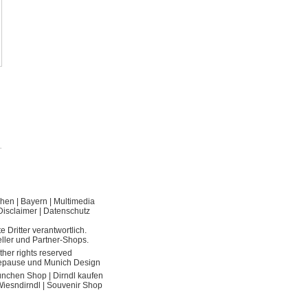
.
hen
|
Bayern
|
Multimedia
Disclaimer
|
Datenschutz
e Dritter verantwortlich.
ller und Partner-Shops.
her rights reserved
eepause und Munich Design
nchen Shop
|
Dirndl kaufen
iesndirndl
|
Souvenir Shop