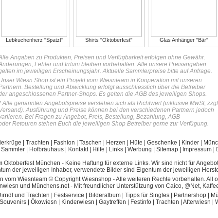
Lebkuchenherz "Spatzl"
Shirts "Oktoberfest"
Glas Anhänger "Bär"
Alle Angaben zu Produkten, Preisen und Verfügbarkeit erfolgen ohne Gewähr.
Änderungen, Fehler und Irrtum bleiben vorbehalten. Alle unsere Preisangaben
gelten im jeweiligen Erscheinungsjahr. Aktuelle Sammlerpreise bitte auf Anfrage.
Unser Wiesn Shop ist ein Projekt vom Wiesnteam in Kooperation mit unseren
Partnern. Bestellung und Abwicklung erfolgt ausschliesslich über die Betreiber
der angeschlossenen Partner-Shops. Es gelten die AGB des jeweiligen Shops.
* Alle genannten Angebotspreise verstehen sich als Richtwert (inklusive MwSt, zzgl
Versand). Ausführung und Preise können bei den verschiedenen Partnern jedoch
variieren. Bei Fragen zu Angebot, Preis, Bestellung, Bezahlung, AGB
oder Retouren stehen Euch die jeweiligen Shop Betreiber gerne zur Verfügung.
ierkrüge
|
Trachten
|
Fashion
|
Taschen
|
Herzen
|
Hüte
|
Geschenke
|
Kinder
|
Münc
|
Sammler
|
Hofbräuhaus
|
Kontakt
|
Hilfe
|
Links
|
Werbung
|
Sitemap
|
Impressum
|
m Oktoberfest München
- Keine Haftung für externe Links. Wir sind nicht für Angebot
m der jeweiligen Inhaber, verwendete Bilder sind Eigentum der jeweiligen Herste
 vom Wiesnteam © Copyright Wiesnshop - Alle weiteren Rechte vorbehalten. All ot
wiesn und Münchens.net - Mit freundlicher Unterstützung von Caico, @Net, Kaff
irndl und Trachten
|
Festservice
|
Bilderalbum
|
Tipps für Singles
|
Partnershop
|
Mü
Souvenirs
|
Ökowiesn
|
Kinderwiesn
|
Gaytreffen
|
Festinfo
|
Trachten
|
Afterwiesn
|
W