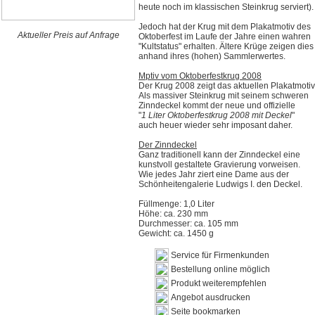
heute noch im klassischen Steinkrug serviert).
Jedoch hat der Krug mit dem Plakatmotiv des
Aktueller Preis auf Anfrage
Oktoberfest im Laufe der Jahre einen wahren
"Kultstatus" erhalten. Ältere Krüge zeigen dies
anhand ihres (hohen) Sammlerwertes.
Mptiv vom Oktoberfestkrug 2008
Der Krug 2008 zeigt das aktuellen Plakatmotiv
Als massiver Steinkrug mit seinem schweren
Zinndeckel kommt der neue und offizielle
"
1 Liter Oktoberfestkrug 2008 mit Deckel
"
auch heuer wieder sehr imposant daher.
Der Zinndeckel
Ganz traditionell kann der Zinndeckel eine
kunstvoll gestaltete Gravierung vorweisen.
Wie jedes Jahr ziert eine Dame aus der
Schönheitengalerie Ludwigs I. den Deckel.
Füllmenge: 1,0 Liter
Höhe: ca. 230 mm
Durchmesser: ca. 105 mm
Gewicht: ca. 1450 g
Service für Firmenkunden
Bestellung online möglich
Produkt weiterempfehlen
Angebot ausdrucken
Seite bookmarken