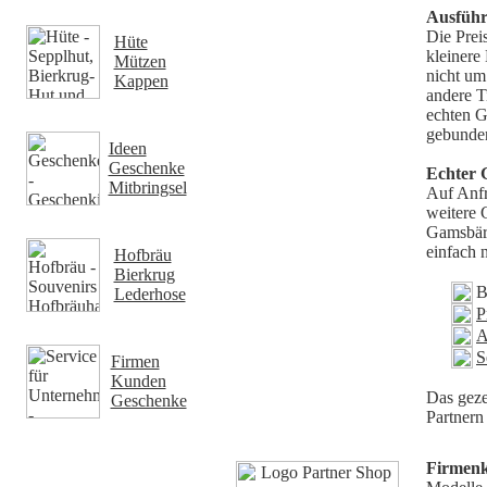
Ausfüh
Die Preis
Hüte
kleinere 
Mützen
nicht um
Kappen
andere T
echten G
gebunden
Ideen
Geschenke
Echter 
Mitbringsel
Auf Anfr
weitere 
Gamsbärt
einfach 
Hofbräu
Bierkrug
B
Lederhose
P
A
S
Firmen
Kunden
Das geze
Geschenke
Partnern 
Firmen