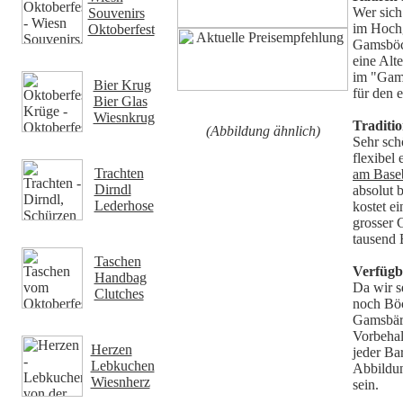
Wer sich
Souvenirs
im Hochg
Oktoberfest
Gamsböck
eine Alt
im "Gam
Bier Krug
für den 
Bier Glas
Wiesnkrug
Traditi
(Abbildung ähnlich)
Sehr sch
flexibel 
Trachten
am Base
Dirndl
absolut 
Lederhose
kostet ei
grosser 
tausend 
Taschen
Verfügb
Handbag
Da wir s
Clutches
noch Böc
Gamsbärt
Vorbehal
Herzen
jeder Ba
Lebkuchen
Abbildun
Wiesnherz
sein.