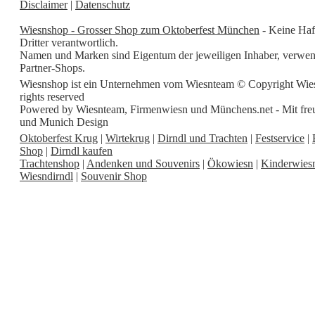
Disclaimer
|
Datenschutz
Wiesnshop - Grosser Shop zum Oktoberfest München
- Keine Haft
Dritter verantwortlich.
Namen und Marken sind Eigentum der jeweiligen Inhaber, verwende
Partner-Shops.
Wiesnshop ist ein Unternehmen vom Wiesnteam © Copyright Wiesns
rights reserved
Powered by Wiesnteam, Firmenwiesn und Münchens.net - Mit freu
und Munich Design
Oktoberfest Krug
|
Wirtekrug
|
Dirndl und Trachten
|
Festservice
|
Shop
|
Dirndl kaufen
Trachtenshop
|
Andenken und Souvenirs
|
Ökowiesn
|
Kinderwies
Wiesndirndl
|
Souvenir Shop