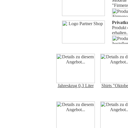
Modelle
"Firmens
Privatk
Produkt 
erhalten.
Jahreskrug 0,3 Liter
Shirts "Oktobe