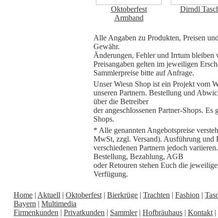
Oktoberfest
Dirndl Tasch
Armband
Alle Angaben zu Produkten, Preisen und
Gewähr.
Änderungen, Fehler und Irrtum bleiben v
Preisangaben gelten im jeweiligen Ersch
Sammlerpreise bitte auf Anfrage.
Unser Wiesn Shop ist ein Projekt vom W
unseren Partnern. Bestellung und Abwick
über die Betreiber
der angeschlossenen Partner-Shops. Es 
Shops.
* Alle genannten Angebotspreise verstehe
MwSt, zzgl. Versand). Ausführung und 
verschiedenen Partnern jedoch variieren
Bestellung, Bezahlung, AGB
oder Retouren stehen Euch die jeweilige
Verfügung.
Home
|
Aktuell
|
Oktoberfest
|
Bierkrüge
|
Trachten
|
Fashion
|
Tas
Bayern
|
Multimedia
Firmenkunden
|
Privatkunden
|
Sammler
|
Hofbräuhaus
|
Kontakt
|