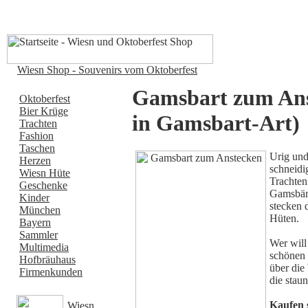
Wiesn Shop - Souvenirs vom Oktoberfest
Gamsbart zum Ans
Oktoberfest
Bier Krüge
in Gamsbart-Art)
Trachten
Fashion
Taschen
Urig und
Herzen
schneidi
Wiesn Hüte
Trachten
Geschenke
Gamsbärt
Kinder
stecken 
München
Hüten.
Bayern
Sammler
Wer will
Multimedia
schönen 
Hofbräuhaus
über die
Firmenkunden
die stau
Kaufen s
Wiesn