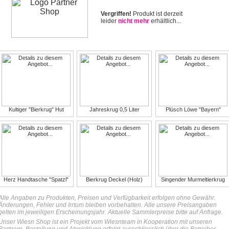
Vergriffen!
Produkt ist derzeit
leider
nicht mehr
erhältlich...
Kultiger "Bierkrug" Hut
Jahreskrug 0,5 Liter
Plüsch Löwe "Bayern"
Herz Handtasche "Spatzl"
Bierkrug Deckel (Holz)
Singender Murmeltierkrug
Alle Angaben zu Produkten, Preisen und Verfügbarkeit erfolgen ohne Gewähr.
Änderungen, Fehler und Irrtum bleiben vorbehalten. Alle unsere Preisangaben
gelten im jeweiligen Erscheinungsjahr. Aktuelle Sammlerpreise bitte auf Anfrage.
Unser Wiesn Shop ist ein Projekt vom Wiesnteam in Kooperation mit unseren