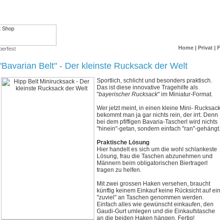
Home
|
Privat
|
berfest
"Bavarian Belt" - Der kleinste Rucksack der Welt
Sportlich, schlicht und besonders praktisch.
Das ist diese innovative Tragehilfe als
"
bayerischer Rucksack
" im Miniatur-Format.
Wer jetzt meint, in einen kleine Mini- Rucksac
bekommt man ja gar nichts rein, der irrt. Denn
bei dem pfiffigen Bavaria-Tascherl wird nichts
"hinein"-getan, sondern einfach "ran"-gehängt
Praktische Lösung
Hier handelt es sich um die wohl schlankeste
Lösung, frau die Taschen abzunehmen und
Männern beim obligatorischen Biertragerl
tragen zu helfen.
Mit zwei grossen Haken versehen, braucht
künftig keinem Einkauf keine Rücksicht auf ei
"zuviel" an Taschen genommen werden.
Einfach alles wie gewünscht einkaufen, den
Gaudi-Gurt umlegen und die Einkaufstasche
an die beiden Haken hängen. Fertig!