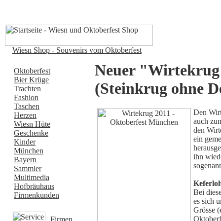
Wiesn Shop - Souvenirs vom Oktoberfest
Neuer "Wirtekrug
Oktoberfest
Bier Krüge
(Steinkrug ohne D
Trachten
Fashion
Taschen
Den Wirt
Herzen
auch z
Wiesn Hüte
den Wirt
Geschenke
ein gem
Kinder
herausge
München
ihn wied
Bayern
sogenann
Sammler
Multimedia
Keferlo
Hofbräuhaus
Bei dies
Firmenkunden
es sich 
Grösse (
Oktoberf
Firmen