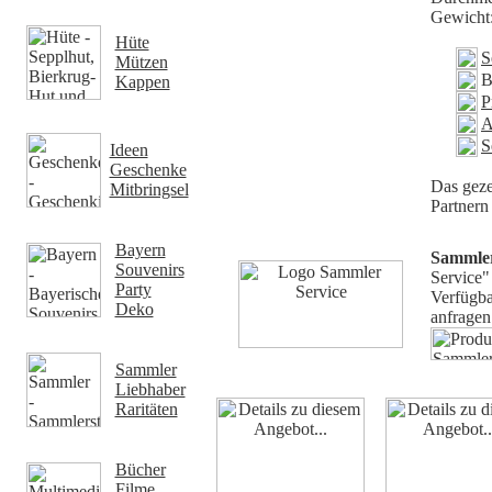
Gewicht:
Hüte
S
Mützen
B
Kappen
P
A
S
Ideen
Geschenke
Das geze
Mitbringsel
Partnern 
Bayern
Sammle
Souvenirs
Service"
Party
Verfügba
Deko
anfragen.
Sammler
Liebhaber
Raritäten
Bücher
Filme