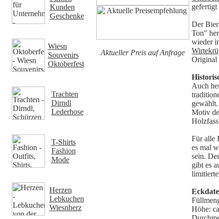
gefertig
Kunden
Geschenke
Der Bier
Ton" herg
wieder i
Wiesn
Wirtekr
Aktueller Preis auf Anfrage
Souvenirs
Original
Oktoberfest
Historis
Auch heu
Trachten
tradition
Dirndl
gewählt.
Lederhose
Motiv de
Holzfass
Für alle
T-Shirts
es mal w
Fashion
sein. De
Mode
gibt es a
limitiert
Herzen
Eckdat
Lebkuchen
Füllmeng
Wiesnherz
Höhe: c
Durchme