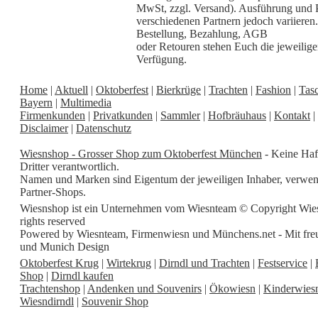
MwSt, zzgl. Versand). Ausführung und 
verschiedenen Partnern jedoch variieren
Bestellung, Bezahlung, AGB
oder Retouren stehen Euch die jeweilige
Verfügung.
Home
|
Aktuell
|
Oktoberfest
|
Bierkrüge
|
Trachten
|
Fashion
|
Tas
Bayern
|
Multimedia
Firmenkunden
|
Privatkunden
|
Sammler
|
Hofbräuhaus
|
Kontakt
|
Disclaimer
|
Datenschutz
Wiesnshop - Grosser Shop zum Oktoberfest München
- Keine Haft
Dritter verantwortlich.
Namen und Marken sind Eigentum der jeweiligen Inhaber, verwende
Partner-Shops.
Wiesnshop ist ein Unternehmen vom Wiesnteam © Copyright Wiesns
rights reserved
Powered by Wiesnteam, Firmenwiesn und Münchens.net - Mit freu
und Munich Design
Oktoberfest Krug
|
Wirtekrug
|
Dirndl und Trachten
|
Festservice
|
Shop
|
Dirndl kaufen
Trachtenshop
|
Andenken und Souvenirs
|
Ökowiesn
|
Kinderwies
Wiesndirndl
|
Souvenir Shop