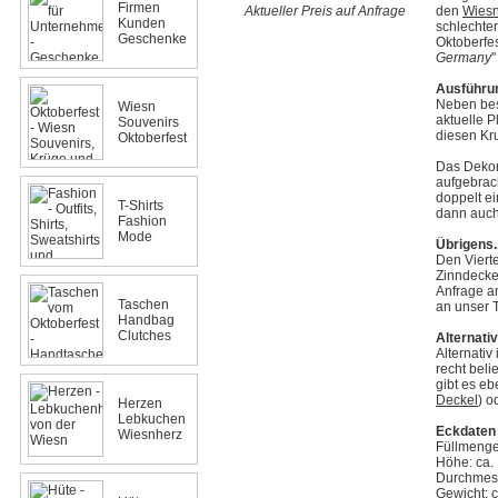
Firmen
Aktueller Preis auf Anfrage
den
Wies
Kunden
schlechter
Geschenke
Oktoberfes
Germany
"
Ausführu
Neben best
Wiesn
aktuelle P
Souvenirs
diesen Kr
Oktoberfest
Das Dekor 
aufgebrac
doppelt ei
T-Shirts
dann auch
Fashion
Mode
Übrigens..
Den Vierte
Zinndeckel
Anfrage an.
Taschen
an unser 
Handbag
Clutches
Alternati
Alternativ 
recht beli
gibt es eb
Deckel
) o
Herzen
Lebkuchen
Eckdaten
Wiesnherz
Füllmenge:
Höhe: ca.
Durchmess
Gewicht: c