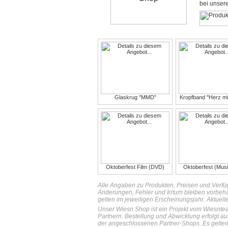
bei unser
Glaskrug "MMD"
Kropfband "Herz mi
Oktoberfest Film (DVD)
Oktoberfest (Mus
Alle Angaben zu Produkten, Preisen und Verfü
Änderungen, Fehler und Irrtum bleiben vorbeh
gelten im jeweiligen Erscheinungsjahr. Aktuell
Unser Wiesn Shop ist ein Projekt vom Wiesnte
Partnern. Bestellung und Abwicklung erfolgt au
der angeschlossenen Partner-Shops. Es gelten