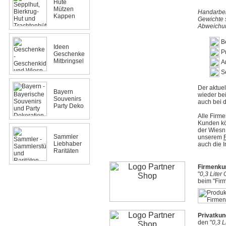
Hüte
Mützen
Handarbei
Kappen
Gewichte 
Abweichun
B
Ideen
P
Geschenke
Mitbringsel
A
S
Der aktue
Bayern
wieder be
Souvenirs
auch bei 
Party Deko
Alle Firm
Kunden kö
der Wiesn
Sammler
unserem
Liebhaber
auch die I
Raritäten
Firmenku
"
0,3 Liter
beim "Firm
Privatku
den "
0,3 L