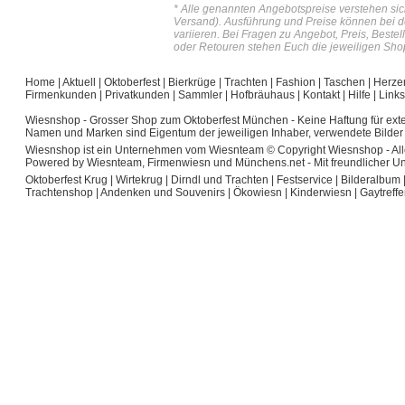
* Alle genannten Angebotspreise verstehen sich
Versand). Ausführung und Preise können bei 
variieren. Bei Fragen zu Angebot, Preis, Best
oder Retouren stehen Euch die jeweiligen Shop
Home
|
Aktuell
|
Oktoberfest
|
Bierkrüge
|
Trachten
|
Fashion
|
Taschen
|
Herze
Firmenkunden
|
Privatkunden
|
Sammler
|
Hofbräuhaus
|
Kontakt
|
Hilfe
|
Links
Wiesnshop - Grosser Shop zum Oktoberfest München
- Keine Haftung für exte
Namen und Marken sind Eigentum der jeweiligen Inhaber, verwendete Bilder 
Wiesnshop ist ein Unternehmen vom Wiesnteam © Copyright Wiesnshop - Alle w
Powered by Wiesnteam, Firmenwiesn und Münchens.net - Mit freundlicher U
Oktoberfest Krug
|
Wirtekrug
|
Dirndl und Trachten
|
Festservice
|
Bilderalbum
Trachtenshop
|
Andenken und Souvenirs
|
Ökowiesn
|
Kinderwiesn
|
Gaytreff