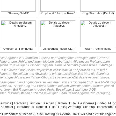
Glaskrug "MMD"
Kropfband "Herz mit Rose"
Krug 60er Jahre (Deckel)
Oktoberfest Film (DVD)
Oktoberfest (Musik-CD)
Wiesn Trachtenhemd
Alle Angaben zu Produkten, Preisen und Verfügbarkeit erfolgen ohne Gewähr.
Änderungen, Fehler und Irrtum bleiben vorbehalten. Alle unsere Preisangaben
gelten im jeweiligen Erscheinungsjahr. Aktuelle Sammlerpreise bitte auf Anfrage.
Unser Wiesn Shop ist ein Projekt vom Wiesnteam in Kooperation mit unseren
Partnern. Bestellung und Abwicklung erfolgt ausschliesslich über die Betreiber
der angeschlossenen Partner-Shops. Es gelten die AGB des jeweiligen Shops.
* Alle genannten Angebotspreise verstehen sich als Richtwert (inklusive MwSt, zzgl
Versand). Ausführung und Preise können bei den verschiedenen Partnern jedoch
variieren. Bei Fragen zu Angebot, Preis, Bestellung, Bezahlung, AGB
oder Retouren stehen Euch die jeweiligen Shop Betreiber gerne zur Verfügung.
ierkrüge
|
Trachten
|
Fashion
|
Taschen
|
Herzen
|
Hüte
|
Geschenke
|
Kinder
|
Münc
|
Sammler
|
Hofbräuhaus
|
Kontakt
|
Hilfe
|
Links
|
Werbung
|
Sitemap
|
Impressum
|
m Oktoberfest München
- Keine Haftung für externe Links. Wir sind nicht für Angebot