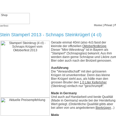
Home
|
Privat
|
berfest
Stein Stamperl 2013 - Schnaps Steinkrügerl (4 cl)
Gerade einmal 40ml (also 4cl) fasst der
kleinste der offiziellen
Oktoberfestkrüge
.
Dieser "
Mini-Wiesnkrug
" ist in Bayern als
"
Stamperl
" (Schnapsglas) bekannt. Aus ihm
werden dann gerne Schnäpse und Liköre zu
Bier oder auch nach der Brotzeit genossen.
Ausführung
Die "Verwandtschaft" mit den grösseren
Krügen ist unverkennbar. Denn das kleine
Bier-Krügerl sieht aus, als hätte man den
grossen Bruder den
1,0 Liter Keferloher
(Steinkrug) einfach nur "geschrumpft".
Made in Germany
Und auch auf Handarbeit und beste Qualität
(Made in Germany) wurde bei der Herstellung
Wert gelegt. (Ordentliche Quailität gibts aber
bei allen von uns angebotenen
Bierkrügen
...)
Motiv