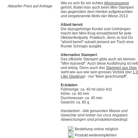
Wie es sich für ein echtes
Wiesnsouvenir
Aktueller Preis auf Anfrage
gehört, findet man auch beim Mini-Stamperl
das gegenüber dem Henkel aufgebrachten
und eingebrannte Motiv der Wiesn 2013.
Allzeit bereit
Die dazugehörige Kordel zum Umhängen
macht den Mini-Krug einsatzbereit für jede
Oktoberfestparty
. Praktisch, denn so bist Du
"allzeit bereit" sobald jemand am Tisch eine
Runde Schnaps ausgibt.
Alternative Stamperl
Das offizielle Stamperl gibts auch als kleinen
"
Mini-Isarseidl
". Auch diese Ausführung ist nett
und witzig. Denn auch das
Stamperl aus Glas
sieht wie aus wie sein grosses Vorbild (der
1,0
Liter Glaskrug
) - nur "klein geschrumpft".
Eckdaten
Füllmenge: ca. 40 ml (also 4cl)
Höhe: ca. 60 mm
Durchmesser: ca. 45 mm
Gewicht: ca. 85 g
Handarbeit - Alle genannten Masse und
Gewichte sind immer nur circa Angaben,
Abweichungen sind produktionsbedingt
.
Bestellung online möglich
Produkt weiterempfehlen