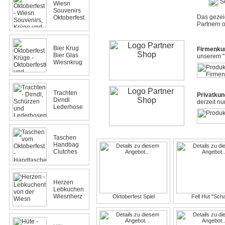
S
Wiesn
Souvenirs
Das gezei
Oktoberfest
Partnern o
Bier Krug
Firmenku
Bier Glas
unserem "
Wiesnkrug
Trachten
Privatku
Dirndl
derzeit nu
Lederhose
Taschen
Handbag
Clutches
Herzen
Lebkuchen
Wiesnherz
Oktoberfest Spiel
Fell Hut "Scha