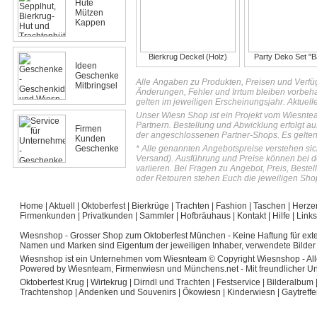
Hüte
Mützen
Kappen
Bierkrug Deckel (Holz)
Party Deko Set "B
Ideen
Geschenke
Alle Angaben zu Produkten, Preisen und Verfü
Mitbringsel
Änderungen, Fehler und Irrtum bleiben vorbeh
gelten im jeweiligen Erscheinungsjahr. Aktuell
Unser Wiesn Shop ist ein Projekt vom Wiesnte
Partnern. Bestellung und Abwicklung erfolgt au
Firmen
der angeschlossenen Partner-Shops. Es gelten
Kunden
Geschenke
* Alle genannten Angebotspreise verstehen sich
Versand). Ausführung und Preise können bei 
variieren. Bei Fragen zu Angebot, Preis, Best
oder Retouren stehen Euch die jeweiligen Shop
Home
|
Aktuell
|
Oktoberfest
|
Bierkrüge
|
Trachten
|
Fashion
|
Taschen
|
Herze
Firmenkunden
|
Privatkunden
|
Sammler
|
Hofbräuhaus
|
Kontakt
|
Hilfe
|
Links
Wiesnshop - Grosser Shop zum Oktoberfest München
- Keine Haftung für exte
Namen und Marken sind Eigentum der jeweiligen Inhaber, verwendete Bilder 
Wiesnshop ist ein Unternehmen vom Wiesnteam © Copyright Wiesnshop - Alle w
Powered by Wiesnteam, Firmenwiesn und Münchens.net - Mit freundlicher U
Oktoberfest Krug
|
Wirtekrug
|
Dirndl und Trachten
|
Festservice
|
Bilderalbum
Trachtenshop
|
Andenken und Souvenirs
|
Ökowiesn
|
Kinderwiesn
|
Gaytreff