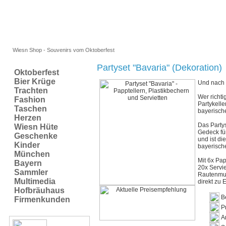
Wiesn Shop - Souvenirs vom Oktoberfest
Partyset "Bavaria" (Dekoration)
Oktoberfest
Bier Krüge
Und nach 
Trachten
Wer richtig
Fashion
Partykelle
Taschen
bayerisch
Herzen
Das Party
Wiesn Hüte
Gedeck fü
Geschenke
und ist di
Kinder
bayerische
München
Mit 6x Pap
Bayern
20x Servie
Sammler
Rautenmus
Multimedia
direkt zu
Hofbräuhaus
B
Firmenkunden
P
A